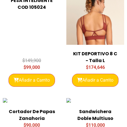
PESA INTELIGENTE
COD 105024
KIT DEPORTIVO 8 C
- Talla L
$
149,900
$
99,000
$
174,646
Añadir a Carrito
Añadir a Carrito
Cortador De Papas
Sandwichera
Zanahoria
Doble Multiuso
$
90,000
$
110,000