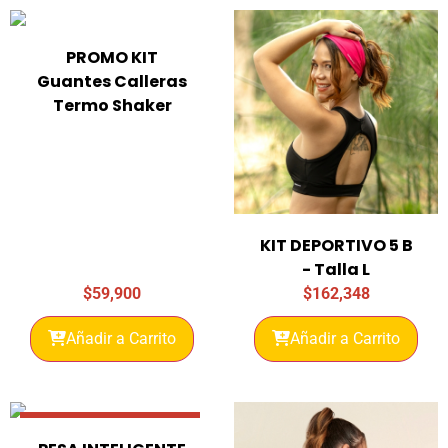
PROMO KIT
Guantes Calleras
Termo Shaker
KIT DEPORTIVO 5 B
- Talla L
$
59,900
$
162,348
Añadir a Carrito
Añadir a Carrito
Promo 34% Descuento